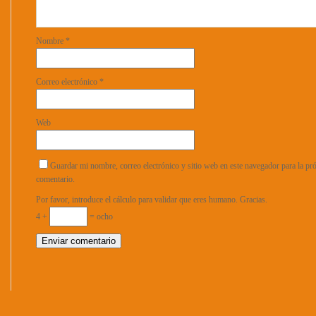
Nombre
*
Correo electrónico
*
Web
Guardar mi nombre, correo electrónico y sitio web en este navegador para la p
comentario.
Por favor, introduce el cálculo para validar que eres humano. Gracias.
4 +
= ocho