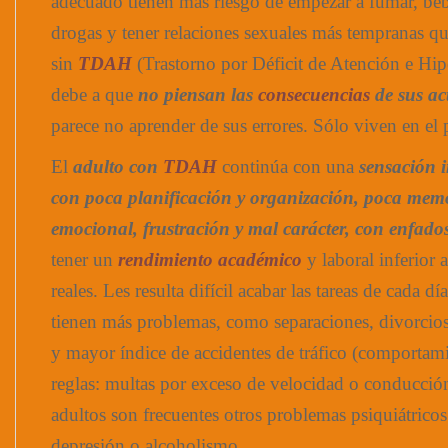
adecuado tienen más riesgo de empezar a fumar, be
drogas y tener relaciones sexuales más tempranas qu
sin
TDAH
(Trastorno por Déficit de Atención e Hipe
debe a que
no piensan las
consecuencias
de sus ac
parece no aprender de sus errores. Sólo viven en el 
El
adulto con
TDAH
continúa con una
sensación i
con poca planificación y organización, poca mem
emocional, frustración y mal carácter, con enfados
tener un
rendimiento académico
y laboral inferior 
reales. Les resulta difícil acabar las tareas de cada dí
tienen más problemas, como separaciones, divorcio
y mayor índice de accidentes de tráfico (comportam
reglas: multas por exceso de velocidad o conducci
adultos son frecuentes otros problemas psiquiátrico
depresión o alcoholismo.