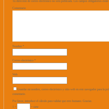
Tu dirección de correo electrónico no será publicada.
Los campos obligatorios está
Comentario
Nombre
*
Correo electrónico
*
Web
Guardar mi nombre, correo electrónico y sitio web en este navegador para la p
comentario.
Por favor, introduce el cálculo para validar que eres humano. Gracias.
1 +
= siete