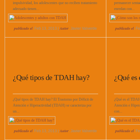
impulsividad, los adolescentes que no reciben tratamiento
permanecer sentad
adecuado tienen...
enredan con...
publicado el
Autor
publicado el
: Feb 13, 2013 |
: Javier Valverde
: F
¿Qué tipos de TDAH hay?
¿Qué es
¿Qué tipos de TDAH hay? El Trastorno por Déficit de
¿Qué es el TDAH
Atención e Hiperactividad (TDAH) se caracteriza por
Atención e Hipera
un...
con...
publicado el
Autor
publicado el
: Feb 13, 2013 |
: Javier Valverde
: F