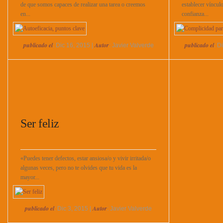
de que somos capaces de realizar una tarea o creemos
establecer víncul
en...
confianza...
publicado el
Autor
publicado el
: Dic 16, 2015 |
: Javier Valverde
: D
Ser feliz
«Puedes tener defectos, estar ansiosa/o y vivir irritada/o
algunas veces, pero no te olvides que tu vida es la
mayor...
publicado el
Autor
: Dic 3, 2015 |
: Javier Valverde