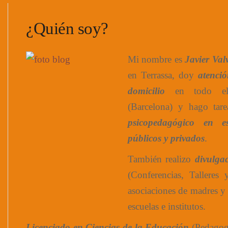
¿Quién soy?
Mi nombre es
Javier Val
en Terrassa, doy
atenci
domicilio
en todo el 
(Barcelona) y hago tar
psicopedagógico en es
públicos y privados
.
También realizo
divulga
(Conferencias, Talleres
asociaciones de madres y
escuelas e institutos.
Licenciado en Ciencias de la Educación
(Pedagog