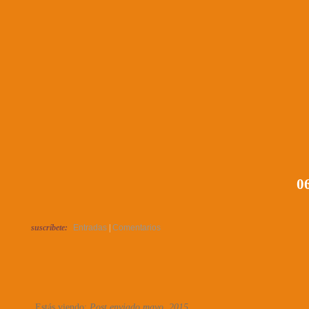
06
suscríbete:
Entradas
|
Comentarios
Estás viendo:
Post enviado mayo, 2015