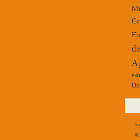
Mú
Co
Em
de
Ap
est
Un
Acc
RS