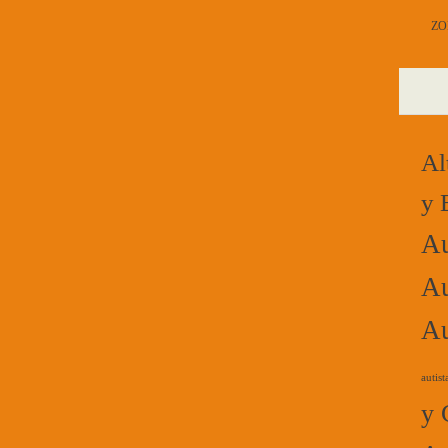
ZO
Al
y 
Au
Au
Au
autist
y 