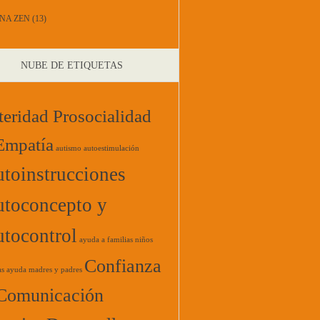
NA ZEN
(13)
NUBE DE ETIQUETAS
teridad Prosocialidad
Empatía
autismo
autoestimulación
toinstrucciones
toconcepto y
tocontrol
ayuda a familias niños
Confianza
as
ayuda madres y padres
Comunicación