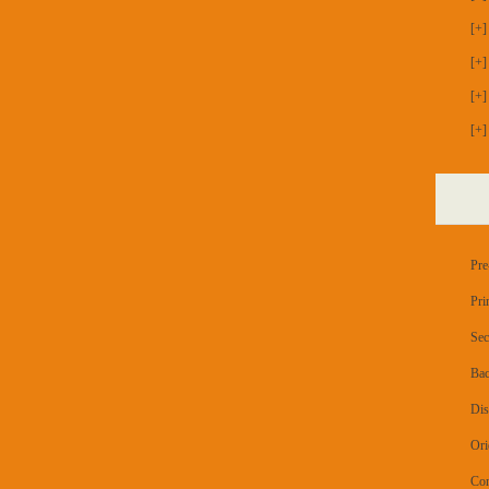
[+]
[+]
[+]
[+]
Pre
Pri
Sec
Bac
Dis
Ori
Con