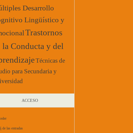
ltiples Desarrollo
gnitivo Lingüístico y
Trastornos
ocional
 la Conducta y del
rendizaje
Técnicas de
udio para Secundaria y
iversidad
ACCESO
eder
S
de las entradas