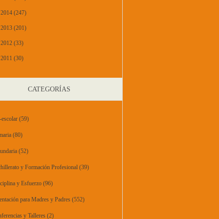
2014 (247)
2013 (201)
2012 (33)
2011 (30)
CATEGORÍAS
-escolar
(59)
maria
(80)
undaria
(52)
hillerato y Formación Profesional
(39)
ciplina y Esfuerzo
(96)
entación para Madres y Padres
(552)
ferencias y Talleres
(2)