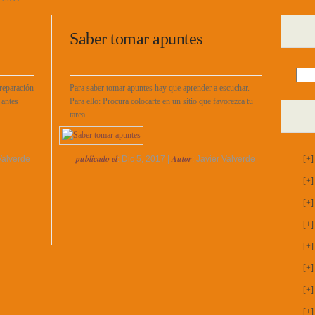
Saber tomar apuntes
reparación
Para saber tomar apuntes hay que aprender a escuchar.
 antes
Para ello: Procura colocarte en un sitio que favorezca tu
tarea....
publicado el
Autor
 Valverde
: Dic 5, 2017 |
: Javier Valverde
[+]
[+]
[+]
[+]
[+]
[+]
[+]
[+]