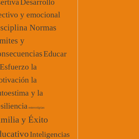
ertiva
Desarrollo
ectivo y emocional
sciplina Normas
mites y
nsecuencias
Educar
 Esfuerzo la
tivación la
toestima y la
siliencia
esterotipias
milia y Éxito
ucativo
Inteligencias