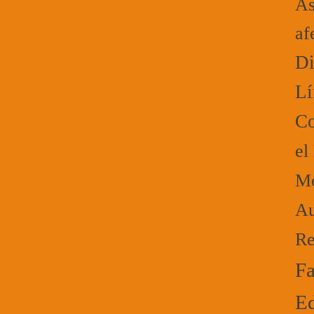
As
af
Di
Lí
Co
el
Mo
Au
Re
Fa
Ed