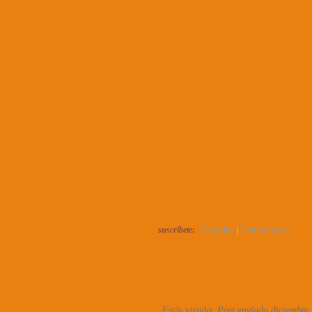
suscríbete:
Entradas
|
Comentarios
Estás viendo:
Post enviado diciembre