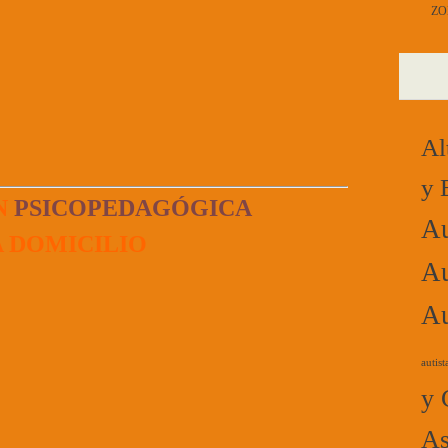
ZO
Al
y 
N
PSICOPEDAGÓGICA
Au
A DOMICILIO
Au
Au
autist
y 
As