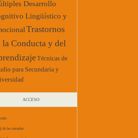
ltiples Desarrollo
gnitivo Lingüístico y
Trastornos
ocional
 la Conducta y del
rendizaje
Técnicas de
udio para Secundaria y
iversidad
ACCESO
eder
S
de las entradas