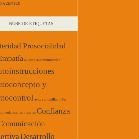
NA ZEN
(13)
NUBE DE ETIQUETAS
teridad Prosocialidad
Empatía
autismo
autoestimulación
toinstrucciones
toconcepto y
tocontrol
ayuda a familias niños
Confianza
as
ayuda madres y padres
Comunicación
ertiva
Desarrollo