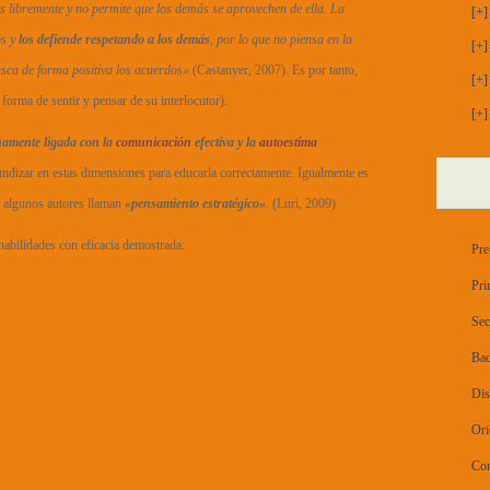
es libremente y no permite que los demás se aprovechen de ella. La
[+]
os y
los defiende respetando a los demás
, por lo que no piensa en la
[+]
busca de forma positiva los acuerdos»
(Castanyer, 2007). Es por tanto,
[+]
 forma de sentir y pensar de su interlocutor).
[+]
chamente ligada con la
comunicación
efectiva y la
autoestima
undizar en estas dimensiones para educarla correctamente. Igualmente es
e algunos autores llaman
«pensamiento estratégico»
.
(Luri, 2009)
abilidades con eficacia demostrada:
Pre
Pri
Sec
Bac
Dis
Ori
Con