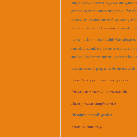
«defiende sus intereses, expresa sus opinion
persona asertiva conoce sus propios derech
relación en términos de conflicto, sino que 
también, una conducta
empática
(considera la
La asertividad es una
habilidad social estre
(autoafirmación); por lo que se aconseja prof
una habilidad estrechamente ligada con lo qu
Existen diversos programas de enseñanza de h
Presentarse y presentar a otra persona
Iniciar y mantener una conversación
Hacer y recibir cumplimientos
Disculparse y pedir perdón
Presentar una queja