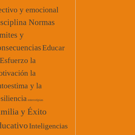
ectivo y emocional
sciplina Normas
mites y
nsecuencias
Educar
 Esfuerzo la
tivación la
toestima y la
siliencia
esterotipias
milia y Éxito
ucativo
Inteligencias