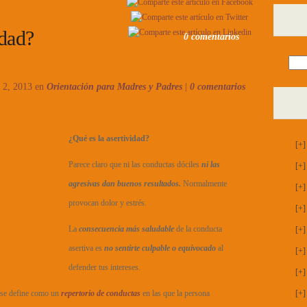
idad?
0 comentarios
 2, 2013 en
Orientación para Madres y Padres
|
0 comentarios
¿Qué es la asertividad?
[+]
Parece claro que ni las conductas dóciles
ni las
[+]
agresivas dan buenos resultados.
Normalmente
[+]
provocan dolor y estrés.
[+]
La
consecuencia más saludable
de la conducta
[+]
asertiva es
no sentirte culpable o equivocado
al
[+]
defender tus intereses.
[+]
 se define como un
repertorio de conductas
en las que la persona
[+]