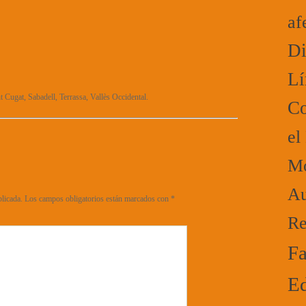
af
Di
Lí
t Cugat, Sabadell, Terrassa, Vallès Occidental.
Co
el
Mo
Au
blicada.
Los campos obligatorios están marcados con
*
Re
Fa
Ed