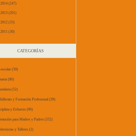
2014 (247)
2013 (201)
2012 (33)
2011 (30)
CATEGORÍAS
-escolar
(59)
maria
(80)
undaria
(52)
hillerato y Formación Profesional
(39)
ciplina y Esfuerzo
(96)
entación para Madres y Padres
(552)
ferencias y Talleres
(2)