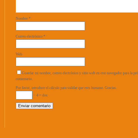
Nombre
*
Correo electrónico
*
Web
Guardar mi nombre, correo electrónico y sitio web en este navegador para la p
comentario.
Por favor, introduce el cálculo para validar que eres humano. Gracias.
− 4 = dos