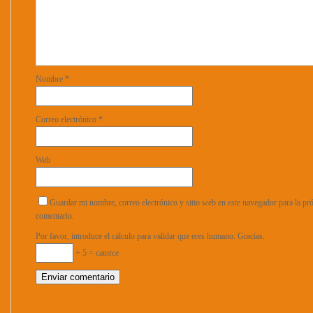
Nombre
*
Correo electrónico
*
Web
Guardar mi nombre, correo electrónico y sitio web en este navegador para la p
comentario.
Por favor, introduce el cálculo para validar que eres humano. Gracias.
+ 5 = catorce