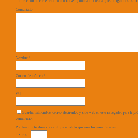
Tu dirección de correo electrónico no será publicada.
Los campos obligatorios está
Comentario
Nombre
*
Correo electrónico
*
Web
Guardar mi nombre, correo electrónico y sitio web en este navegador para la p
comentario.
Por favor, introduce el cálculo para validar que eres humano. Gracias.
4 × tres =