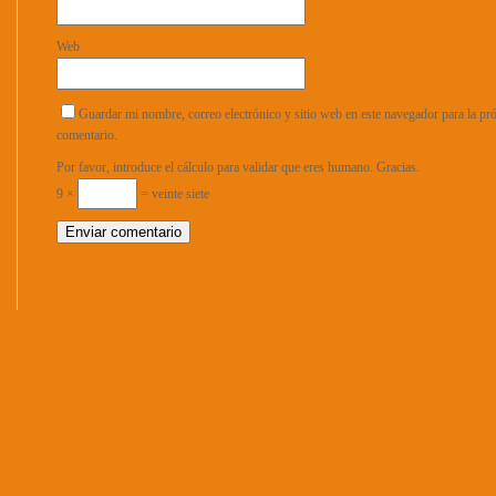
Web
Guardar mi nombre, correo electrónico y sitio web en este navegador para la p
comentario.
Por favor, introduce el cálculo para validar que eres humano. Gracias.
9 ×
= veinte siete