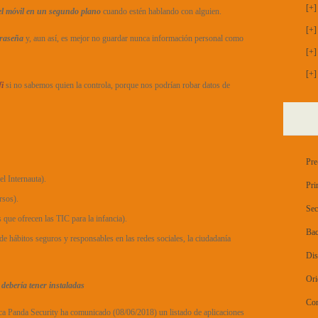
[+]
el móvil en un segundo plano
cuando estén hablando con alguien.
[+]
traseña
y, aun así, es mejor no guardar nunca información personal como
[+]
[+]
fi
si no sabemos quien la controla, porque nos podrían robar datos de
Pre
l Internauta).
Pri
rsos).
Sec
ue ofrecen las TIC para la infancia).
Bac
hábitos seguros y responsables en las redes sociales, la ciudadanía
Dis
Ori
debería tener instaladas
Con
ica Panda Security ha comunicado (08/06/2018) un listado de aplicaciones