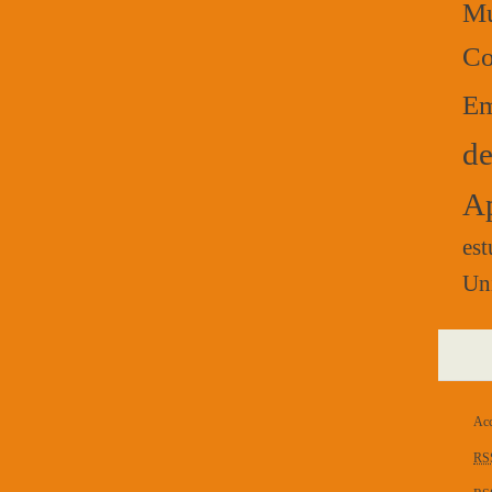
Mú
Co
Em
de
Ap
est
Un
Acc
RS