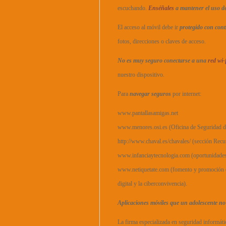
escuchando.
Enséñales
a mantener el uso d
El acceso al móvil debe ir
protegido con con
fotos, direcciones o claves de acceso.
No es muy seguro conectarse a una
red wi-
nuestro dispositivo.
Para
navegar seguros
por internet:
www.pantallasamigas.net
www.menores.osi.es (Oficina de Seguridad de
http://www.chaval.es/chavales/ (sección Recu
www.infanciaytecnologia.com (oportunidades q
www.netiquetate.com (fomento y promoción de 
digital y la ciberconvivencia).
Aplicaciones móviles que un adolescente no 
La firma especializada en seguridad informát