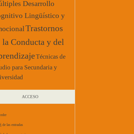
ltiples Desarrollo
gnitivo Lingüístico y
Trastornos
ocional
 la Conducta y del
rendizaje
Técnicas de
udio para Secundaria y
iversidad
ACCESO
eder
S
de las entradas