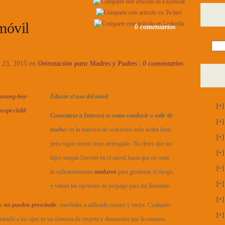
móvil
0 comentarios
r 23, 2015 en
Orientación para Madres y Padres
|
0 comentarios
Educar el uso del móvil
[+]
Conectarse a Internet es como conducir o salir de
[+]
noche:
en la mayoría de ocasiones todo acaba bien,
[+]
pero sigue siendo muy arriesgado. No dejes que tus
[+]
hijos tengan Internet en el móvil hasta que no sean
[+]
lo suficientemente
maduros
para gestionar el riesgo,
[+]
y valora las opciones de prepago para las llamadas.
[+]
ue
no pueden prescindir
, enséñales a utilizarlo menos y mejor. Cualquier
[+]
mirarlo a los ojos es un síntoma de respeto y demuestra que la estamos