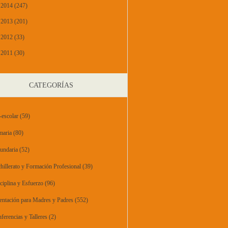
2014 (247)
2013 (201)
2012 (33)
2011 (30)
CATEGORÍAS
-escolar
(59)
maria
(80)
undaria
(52)
hillerato y Formación Profesional
(39)
ciplina y Esfuerzo
(96)
entación para Madres y Padres
(552)
ferencias y Talleres
(2)