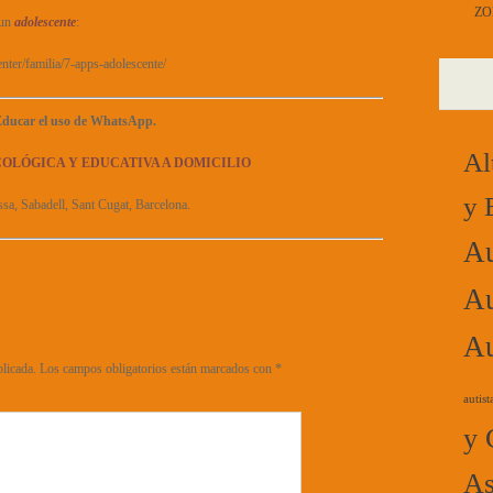
ZO
 un
adolescente
:
ter/familia/7-apps-adolescente/
ducar el uso de WhatsApp.
Al
COLÓGICA Y EDUCATIVA A DOMICILIO
y 
ssa, Sabadell, Sant Cugat, Barcelona.
Au
Au
Au
blicada.
Los campos obligatorios están marcados con
*
autist
y 
As