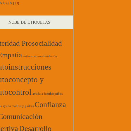
NA ZEN
(13)
NUBE DE ETIQUETAS
teridad Prosocialidad
Empatía
autismo
autoestimulación
toinstrucciones
toconcepto y
tocontrol
ayuda a familias niños
Confianza
as
ayuda madres y padres
Comunicación
ertiva
Desarrollo