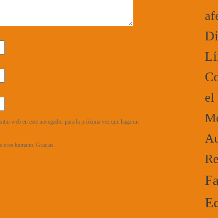
af
Di
Lí
Co
el
Mo
sitio web en este navegador para la próxima vez que haga un
Au
que eres humano. Gracias.
Re
Fa
Ed