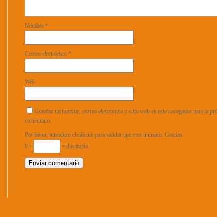
Nombre
*
Correo electrónico
*
Web
Guardar mi nombre, correo electrónico y sitio web en este navegador para la p
comentario.
Por favor, introduce el cálculo para validar que eres humano. Gracias.
9 +
= dieciocho