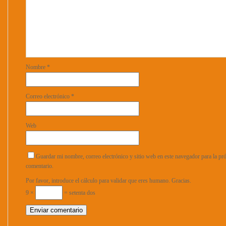
Nombre
*
Correo electrónico
*
Web
Guardar mi nombre, correo electrónico y sitio web en este navegador para la p
comentario.
Por favor, introduce el cálculo para validar que eres humano. Gracias.
9 ×
= setenta dos