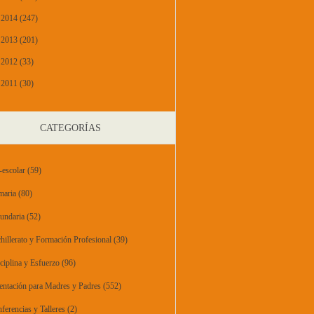
2014 (247)
2013 (201)
2012 (33)
2011 (30)
CATEGORÍAS
-escolar
(59)
maria
(80)
undaria
(52)
hillerato y Formación Profesional
(39)
ciplina y Esfuerzo
(96)
entación para Madres y Padres
(552)
ferencias y Talleres
(2)