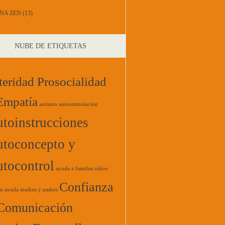
NA ZEN
(13)
NUBE DE ETIQUETAS
teridad Prosocialidad
Empatía
autismo
autoestimulación
toinstrucciones
toconcepto y
tocontrol
ayuda a familias niños
Confianza
as
ayuda madres y padres
Comunicación