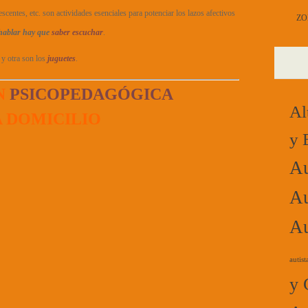
scentes, etc. son actividades esenciales para potenciar los lazos afectivos
ZO
hablar hay que
saber escuchar
.
 y otra son los
juguetes
.
N
PSICOPEDAGÓGICA
Al
A DOMICILIO
y 
Au
Au
Au
autist
y 