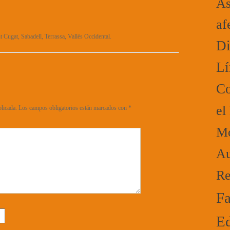
As
af
t Cugat, Sabadell, Terrassa, Vallès Occidental.
Di
Lí
Co
el
blicada.
Los campos obligatorios están marcados con
*
Mo
Au
Re
Fa
Ed