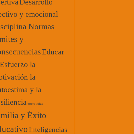
ertiva
Desarrollo
ectivo y emocional
sciplina Normas
mites y
nsecuencias
Educar
 Esfuerzo la
tivación la
toestima y la
siliencia
esterotipias
milia y Éxito
ucativo
Inteligencias