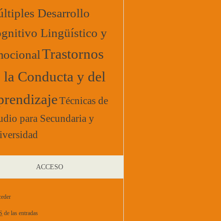
ltiples Desarrollo
gnitivo Lingüístico y
Trastornos
ocional
 la Conducta y del
rendizaje
Técnicas de
udio para Secundaria y
iversidad
ACCESO
eder
S
de las entradas