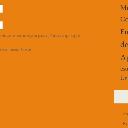
Mú
Co
Em
sitio web en este navegador para la próxima vez que haga un
de
que eres humano. Gracias.
Ap
est
Un
Acc
RS