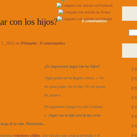
ar con los hijos?
0 comentarios
 1, 2013 en
Primaria
|
0 comentarios
¿Es importante jugar con los hijos?
[+]
Algún padre me ha llegado a decir:
«- No
[+]
me gusta jugar con mi hijo. No me gustan
[+]
los juegos».
[+]
Mi argumento siempre ha sido el mismo:
[+]
«- Jugar con tu hijo será de las cosas
[+]
largo de tu vida.
Plantéatelo»
.
[+]
construir
relaciones sólidas
. Los vínculos que crean la diversión y el
[+]