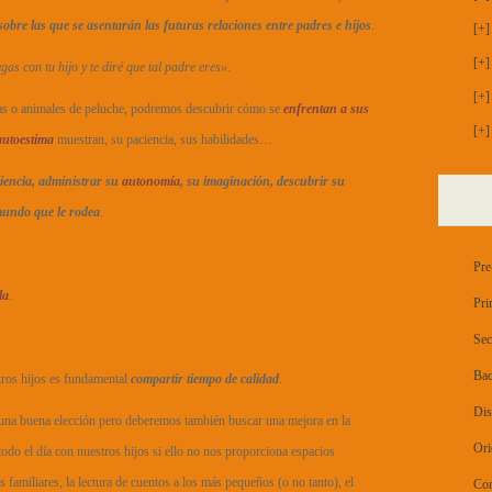
sobre las que se asentarán las futuras relaciones entre padres e hijos
.
[+]
[+]
as con tu hijo y te diré que tal padre eres».
[+]
as o animales de peluche, podremos descubrir cómo se
enfrentan a sus
[+]
autoestima
muestran, su paciencia, sus habilidades…
riencia, administrar su
autonomía
, su imaginación, descubrir su
 mundo que le rodea
.
Pre
la
.
Pri
Sec
Bac
tros hijos es fundamental
compartir
tiempo de calidad
.
Dis
 una buena elección pero deberemos también buscar una mejora en la
Ori
todo el día con nuestros hijos si ello no nos proporciona espacios
amiliares, la lectura de cuentos a los más pequeños (o no tanto), el
Con