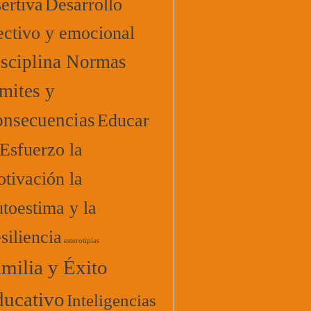
ertiva
Desarrollo
ectivo y emocional
sciplina Normas
mites y
nsecuencias
Educar
 Esfuerzo la
tivación la
toestima y la
siliencia
esterotipias
milia y Éxito
ucativo
Inteligencias