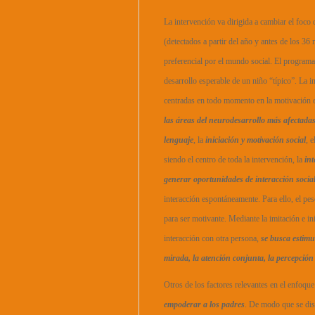
La intervención va dirigida a cambiar el foco
(detectados a partir del año y antes de los 36
preferencial por el mundo social. El programa
desarrollo esperable de un niño “típico”. La 
centradas en todo momento en la motivación e
las áreas del neurodesarrollo más afectada
lenguaje
, la
iniciación y motivación social
, 
siendo el centro de toda la intervención, la
in
generar oportunidades de interacción socia
interacción espontáneamente. Para ello, el pes
para ser motivante. Mediante la imitación e i
interacción con otra persona,
se busca estimu
mirada, la atención conjunta, la percepción 
Otros de los factores relevantes en el enfoque
empoderar a los padres
. De modo que se dis