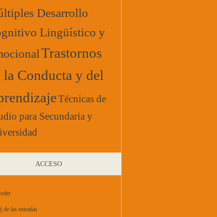
ltiples Desarrollo
gnitivo Lingüístico y
Trastornos
ocional
 la Conducta y del
rendizaje
Técnicas de
udio para Secundaria y
iversidad
ACCESO
eder
S
de las entradas