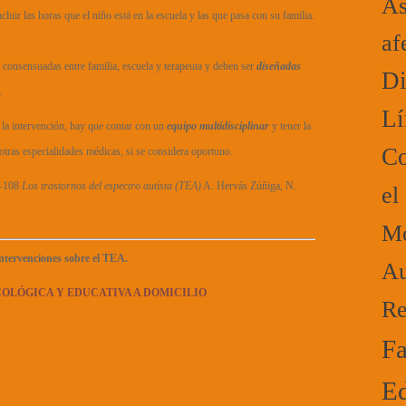
As
cluir las horas que el niño está en la escuela y las que pasa con su familia.
af
e consensuadas entre familia, escuela y terapeuta y deben ser
diseñadas
Di
.
Lí
 la intervención, hay que contar con un
equipo multidisciplinar
y tener la
Co
otras especialidades médicas, si se considera oportuno.
2–108
Los trastornos del espectro autista (TEA)
A. Hervás Zúñiga, N.
el
Mo
ntervenciones sobre el TEA.
Au
COLÓGICA Y EDUCATIVA A DOMICILIO
Re
Fa
Ed