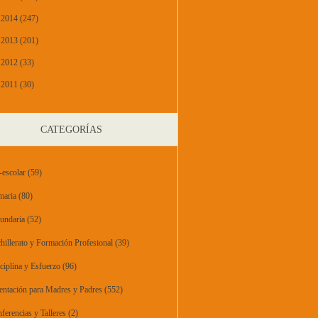
2014 (247)
2013 (201)
2012 (33)
2011 (30)
CATEGORÍAS
-escolar
(59)
maria
(80)
undaria
(52)
hillerato y Formación Profesional
(39)
ciplina y Esfuerzo
(96)
entación para Madres y Padres
(552)
ferencias y Talleres
(2)