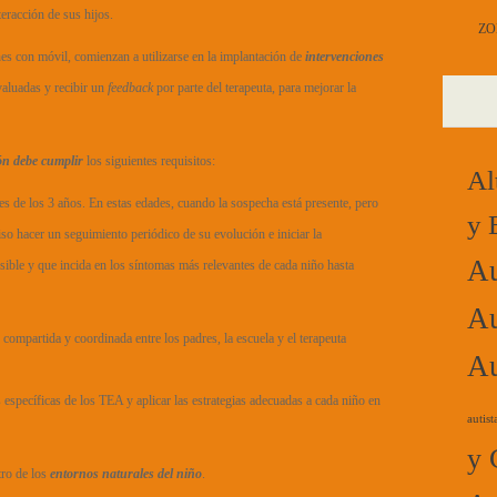
teracción de sus hijos.
ZO
es con móvil, comienzan a utilizarse en la implantación de
intervenciones
aluadas y recibir un
feedback
por parte del terapeuta, para mejorar la
ón debe cumplir
los siguientes requisitos:
Al
es de los 3 años. En estas edades, cuando la sospecha está presente, pero
y 
iso hacer un seguimiento periódico de su evolución e iniciar la
Au
ible y que incida en los síntomas más relevantes de cada niño hasta
Au
 compartida y coordinada entre los padres, la escuela y el terapeuta
Au
 específicas de los TEA y aplicar las estrategias adecuadas a cada niño en
autist
y 
tro de los
entornos naturales del niño
.