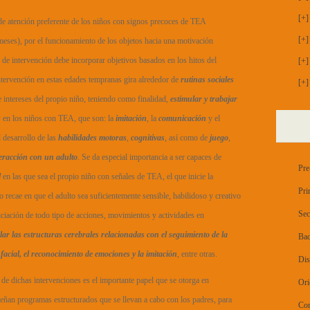
[+]
 de atención preferente de los niños con signos precoces de TEA
[+]
 meses), por el funcionamiento de los objetos hacia una motivación
 de intervención debe incorporar objetivos basados en los hitos del
[+]
intervención en estas edades tempranas gira alrededor de
rutinas sociales
[+]
 intereses del propio niño, teniendo como finalidad,
estimular y trabajar
s
en los niños con TEA, que son: la
imitación
, la
comunicación
y el
el desarrollo de las
habilidades motoras
,
cognitivas
, así como de
juego
,
teracción con un adulto
. Se da especial importancia a ser capaces de
Pre
l
en las que sea el propio niño con señales de TEA, el que inicie la
Pri
o recae en que el adulto sea suficientemente sensible, habilidoso y creativo
Sec
niciación de todo tipo de acciones, movimientos y actividades en
lar las estructuras cerebrales relacionadas con el seguimiento de la
Bac
facial, el reconocimiento de emociones y la imitación
, entre otras.
Dis
 de dichas intervenciones es el importante papel que se otorga en
Ori
eñan programas estructurados que se llevan a cabo con los padres, para
Con