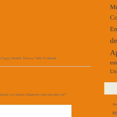
Mú
Co
Em
de
Ap
t Cugat, Sabadell, Terrassa, Vallès Occidental.
est
Un
blicada.
Los campos obligatorios están marcados con
*
Acc
RS