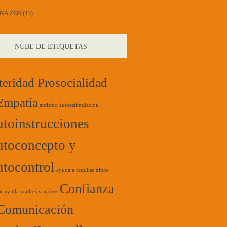
NA ZEN
(13)
NUBE DE ETIQUETAS
teridad Prosocialidad
Empatía
autismo
autoestimulación
toinstrucciones
toconcepto y
tocontrol
ayuda a familias niños
Confianza
as
ayuda madres y padres
Comunicación