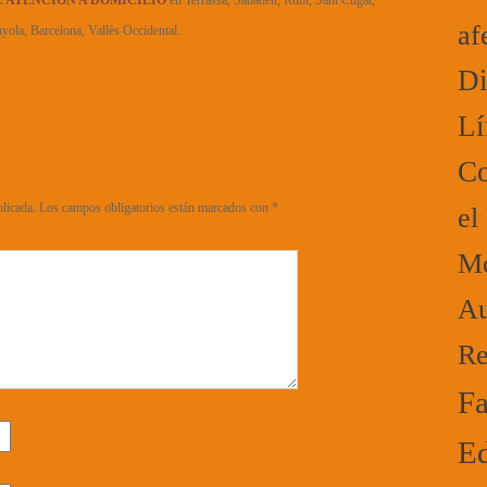
.
ATENCIÓN A DOMICILIO
en Terrassa, Sabadell, Rubí, Sant Cugat,
af
yola, Barcelona, Vallès Occidental.
Di
Lí
Co
blicada.
Los campos obligatorios están marcados con
*
el
Mo
Au
Re
Fa
Ed