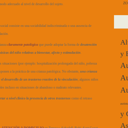
ZO
 modo adecuado al nivel de desarrollo del sujeto.
 social consiste en una sociabilidad indiscriminada o una ausencia de
lación.
Al
rianza
claramente patológica
que puede adoptar la forma de
desatención
y 
ásicas del niño relativas a bienestar, afecto y estimulación
.
Au
 situaciones (por ejemplo: hospitalización prolongada del niño, pobreza
ponen a la práctica de una crianza patológica. No obstante,
una crianza
Au
el desarrollo de un trastorno reactivo de la vinculación
; algunos niños
bles incluso en situaciones de abandono o maltrato relevantes.
Au
tar a nivel clínico la presencia de otros trastornos
como el retraso
autist
y 
As