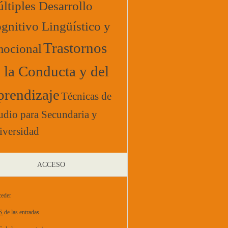
ltiples Desarrollo
gnitivo Lingüístico y
Trastornos
ocional
 la Conducta y del
rendizaje
Técnicas de
udio para Secundaria y
iversidad
ACCESO
eder
S
de las entradas