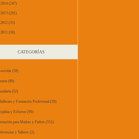
2014 (247)
2013 (201)
2012 (33)
2011 (30)
CATEGORÍAS
-escolar
(59)
maria
(80)
undaria
(52)
hillerato y Formación Profesional
(39)
ciplina y Esfuerzo
(96)
entación para Madres y Padres
(552)
ferencias y Talleres
(2)