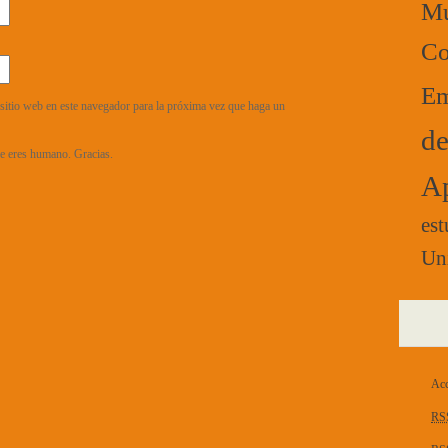
Mú
Co
Em
sitio web en este navegador para la próxima vez que haga un
de
que eres humano. Gracias.
Ap
est
Un
Acc
RS