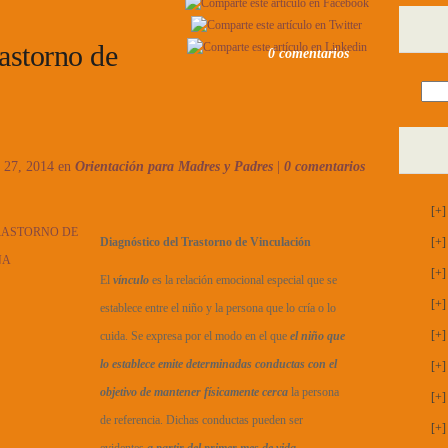
astorno de
0 comentarios
r 27, 2014 en
Orientación para Madres y Padres
|
0 comentarios
[+]
Diagnóstico del Trastorno de Vinculación
[+]
[+]
El
vínculo
es la relación emocional especial que se
[+]
establece entre el niño y la persona que lo cría o lo
[+]
cuida. Se expresa por el modo en el que
el niño que
lo establece emite determinadas conductas con el
[+]
objetivo de mantener físicamente cerca
la persona
[+]
de referencia. Dichas conductas pueden ser
[+]