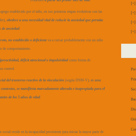
evidentes
a partir del primer mes de vida
.
[+]
apego establecido por el niño, en sus primeras etapas evolutivas con las
[+]
dre),
obedece a una necesidad vital de reducir la ansiedad que permita
[+]
s de ansiedad
.
[+]
roto, no establecido o deficiente
va a cursar probablemente con un niño
te de comportamiento.
eractividad, déficit atencional o impulsividad
como forma de
su control.
Pre
Pri
ncial del trastorno reactivo de la vinculación
(según DSM-V),
es una
os contextos, se manifiesta marcadamente alterada e inapropiada para el
Sec
a antes de los 5 años de edad
.
Bac
Dis
Ori
Con
n social reside en la incapacidad persistente para iniciar la mayor parte de