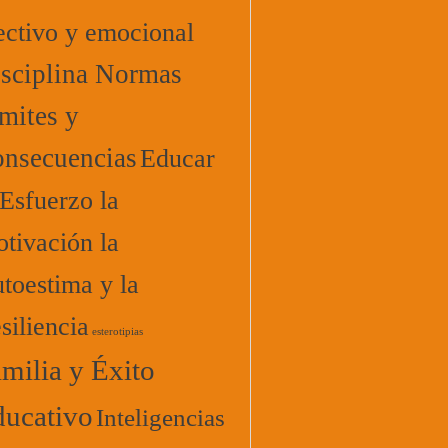
ectivo y emocional
sciplina Normas
mites y
nsecuencias
Educar
 Esfuerzo la
tivación la
toestima y la
siliencia
esterotipias
milia y Éxito
ucativo
Inteligencias