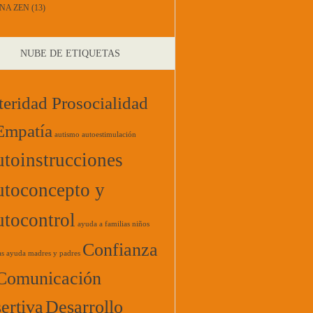
NA ZEN
(13)
NUBE DE ETIQUETAS
teridad Prosocialidad
Empatía
autismo
autoestimulación
toinstrucciones
toconcepto y
tocontrol
ayuda a familias niños
Confianza
as
ayuda madres y padres
Comunicación
ertiva
Desarrollo