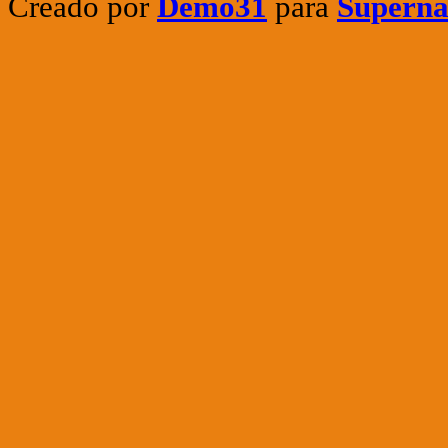
Creado por
Demo31
para
Superna