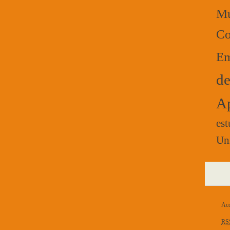
Mú
Co
Em
de
Ap
est
Un
Acc
RS