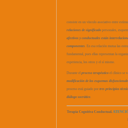
consiste en un vínculo asociativo entre estím
relaciones de significado
personales, esquema
afectivos y conductuales están interrelacio
componentes
. En esa relación mutua las estr
fundamental, pues ellas representan la organiz
experiencia, los otros y el sí mismo.
Durante el
proceso terapéutico
el clínico se 
modificación de los esquemas disfuncionale
proceso está guiado por
tres principios técni
diálogo socrático
.
Terapia Cognitiva Conductual.
ATENCIÓ