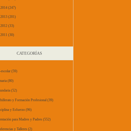
2014 (247)
2013 (201)
2012 (33)
2011 (30)
CATEGORÍAS
-escolar
(59)
maria
(80)
undaria
(52)
hillerato y Formación Profesional
(39)
ciplina y Esfuerzo
(96)
entación para Madres y Padres
(552)
ferencias y Talleres
(2)