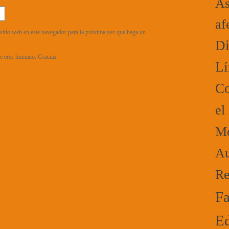
As
af
sitio web en este navegador para la próxima vez que haga un
Di
que eres humano. Gracias.
Lí
Co
el
Mo
Au
Re
Fa
Ed