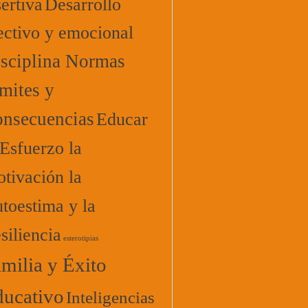
ertiva
Desarrollo
ectivo y emocional
sciplina Normas
mites y
nsecuencias
Educar
 Esfuerzo la
tivación la
toestima y la
siliencia
esterotipias
milia y Éxito
ucativo
Inteligencias