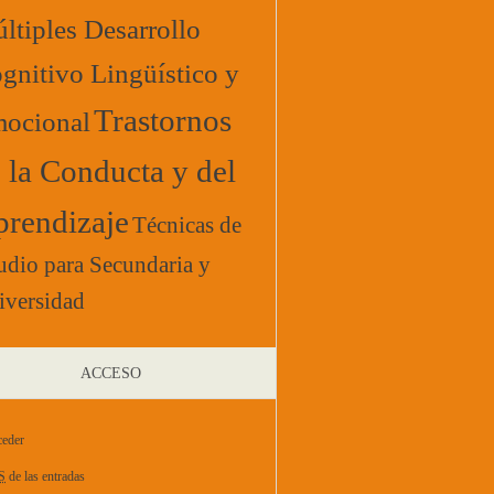
ltiples Desarrollo
gnitivo Lingüístico y
Trastornos
ocional
 la Conducta y del
rendizaje
Técnicas de
udio para Secundaria y
iversidad
ACCESO
eder
S
de las entradas