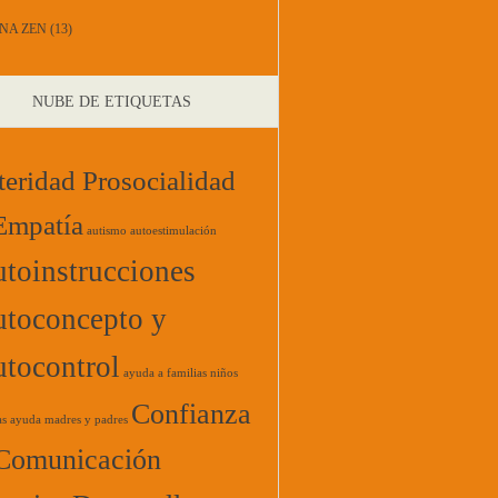
NA ZEN
(13)
NUBE DE ETIQUETAS
teridad Prosocialidad
Empatía
autismo
autoestimulación
toinstrucciones
toconcepto y
tocontrol
ayuda a familias niños
Confianza
as
ayuda madres y padres
Comunicación