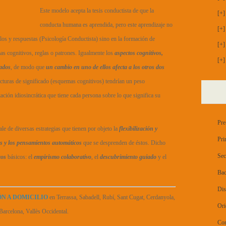
Este modelo acepta la tesis conductista de que la
[+]
conducta humana es aprendida, pero este aprendizaje no
[+]
ulos y respuestas (Psicología Conductista) sino en la formación de
[+]
s cognitivos, reglas o patrones. Igualmente los
aspectos cognitivos,
[+]
nados
, de modo que
un cambio en uno de ellos afecta a los otros dos
ucturas de significado (esquemas cognitivos) tendrían un peso
ación idiosincrática que tiene cada persona sobre lo que significa su
Pre
vale de diversas estrategias que tienen por objeto la
flexibilización y
Pri
s y los pensamientos automáticos
que se desprenden de éstos. Dicho
Sec
cos
básicos: el
empirismo colaborativo
, el
descubrimiento guiado
y el
Bac
Dis
N A DOMICILIO
en Terrassa, Sabadell, Rubí, Sant Cugat, Cerdanyola,
Ori
Barcelona, Vallès Occidental.
Con