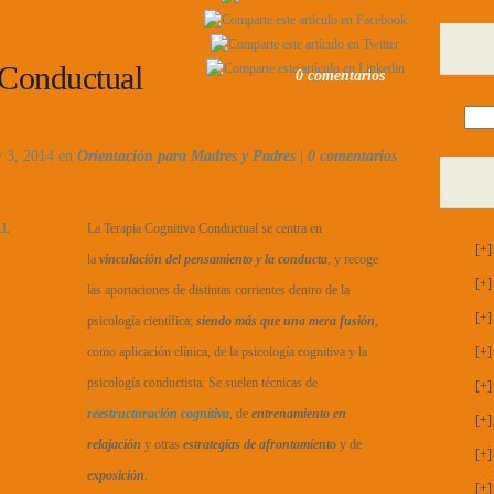
 Conductual
0 comentarios
y 3, 2014 en
Orientación para Madres y Padres
|
0 comentarios
La Terapia Cognitiva Conductual se centra en
[+]
la
vinculación del pensamiento y la conducta
, y recoge
[+]
las aportaciones de distintas corrientes dentro de la
[+]
psicología científica;
siendo más que una mera fusión
,
como aplicación clínica, de la psicología cognitiva y la
[+]
psicología conductista. Se suelen técnicas de
[+]
reestructuración cognitiva
, de
entrenamiento en
[+]
relajación
y otras
estrategias de afrontamiento
y de
[+]
exposición
.
[+]