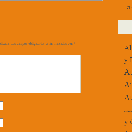
ZO
blicada.
Los campos obligatorios están marcados con
*
Al
y 
Au
Au
Au
autist
y 