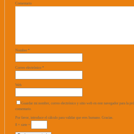
Comentario
Nombre
*
Correo electrónico
*
Web
Guardar mi nombre, correo electrónico y sitio web en este navegador para la p
comentario.
Por favor, introduce el cálculo para validar que eres humano. Gracias.
8 × siete =