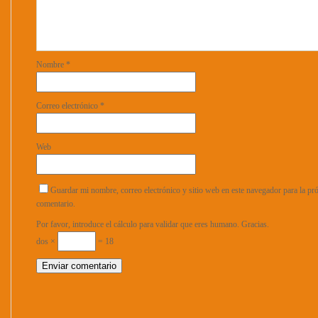
Nombre
*
Correo electrónico
*
Web
Guardar mi nombre, correo electrónico y sitio web en este navegador para la p
comentario.
Por favor, introduce el cálculo para validar que eres humano. Gracias.
dos ×
= 18