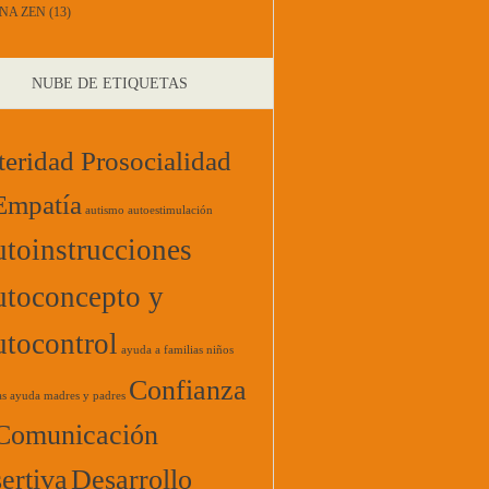
NA ZEN
(13)
NUBE DE ETIQUETAS
teridad Prosocialidad
Empatía
autismo
autoestimulación
toinstrucciones
toconcepto y
tocontrol
ayuda a familias niños
Confianza
as
ayuda madres y padres
Comunicación
ertiva
Desarrollo