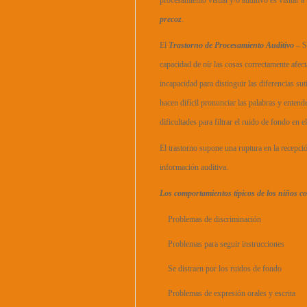
procesamiento visual y/o auditivo es visitar 
precoz
.
El
Trastorno de Procesamiento Auditivo
– S
capacidad de oír las cosas correctamente afect
incapacidad para distinguir las diferencias su
hacen difícil pronunciar las palabras y entend
dificultades para filtrar el ruido de fondo en el
El trastorno supone una ruptura en la recepció
información auditiva.
Los comportamientos típicos de los niños co
Problemas de discriminación
Problemas para seguir instrucciones
Se distraen por los ruidos de fondo
Problemas de expresión orales y escrita