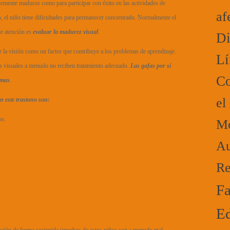
ntemente maduros como para participar con éxito en las actividades de
af
o, el niño tiene dificultades para permanecer concentrado. Normalmente el
de atención es
evaluar la madurez visual
.
Di
la visión como un factor que contribuye a los problemas de aprendizaje.
Lí
 visuales a menudo no reciben tratamiento adecuado.
Las gafas por sí
Co
emas
.
el
n este trastono son:
os.
Mo
Au
Re
Fa
Ed