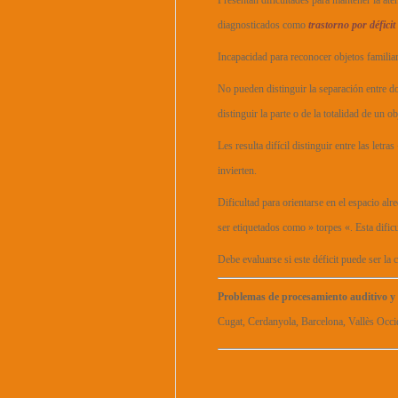
Presentan dificultades para mantener la a
diagnosticados como
trastorno por déficit
Incapacidad para reconocer objetos familiar
No pueden distinguir la separación entre dos
distinguir la parte o de la totalidad de un ob
Les resulta difícil distinguir entre las le
invierten.
Dificultad para orientarse en el espacio al
ser etiquetados como » torpes «. Esta dific
Debe evaluarse si este déficit puede ser la
Problemas de procesamiento auditivo y 
Cugat, Cerdanyola, Barcelona, Vallès Occid