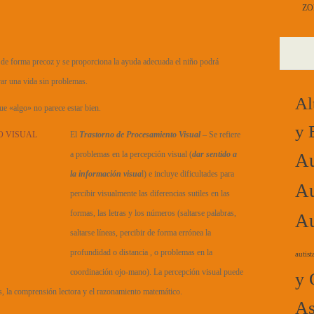
ZO
n de forma precoz y se proporciona la ayuda adecuada el niño podrá
evar una vida sin problemas.
Al
ue «algo» no parece estar bien.
y 
El
Trastorno de Procesamiento Visual
– Se refiere
a problemas en la percepción visual (
dar sentido a
Au
la información visua
l) e incluye dificultades para
Au
percibir visualmente las diferencias sutiles en las
formas, las letras y los números (saltarse palabras,
Au
saltarse líneas, percibir de forma errónea la
profundidad o distancia , o problemas en la
autist
coordinación ojo-mano). La percepción visual puede
y 
as, la comprensión lectora y el razonamiento matemático.
As