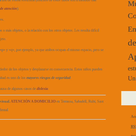
tención de forma sostenida (muchos de estos niños son a menudo mal
Mú
 de atención
).
Co
es.
Em
 o más objetos, o la relación con los otros objetos. Les resulta difícil
jeto.
de
tras «p» y «q», por ejemplo, ya que ambos ocupan el mismo espacio, pero se
Ap
est
rededor de los objetos y desplazarse en consecuencia. Estos niños pueden
Un
ultad es uno de los
mayores riesgos de seguridad
.
 causa de algunos casos de
dislexia
.
visual.
ATENCIÓN A DOMICILIO
en Terrassa, Sabadell, Rubí, Sant
ental.
Acc
RS