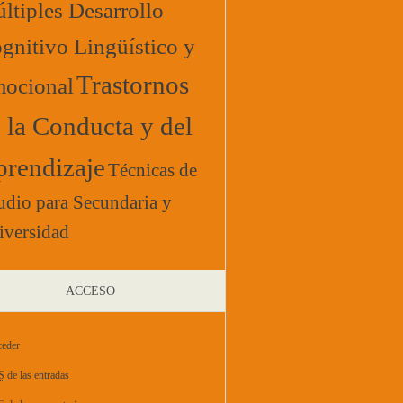
ltiples Desarrollo
gnitivo Lingüístico y
Trastornos
ocional
 la Conducta y del
rendizaje
Técnicas de
udio para Secundaria y
iversidad
ACCESO
eder
S
de las entradas