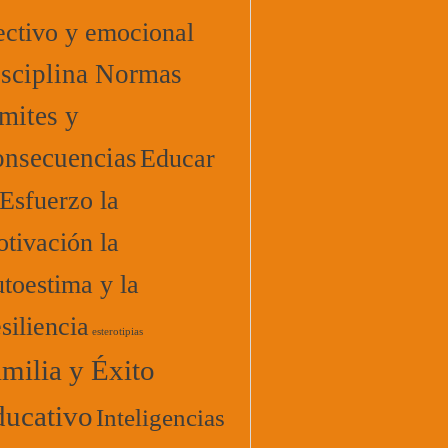
ectivo y emocional
sciplina Normas
mites y
nsecuencias
Educar
 Esfuerzo la
tivación la
toestima y la
siliencia
esterotipias
milia y Éxito
ucativo
Inteligencias