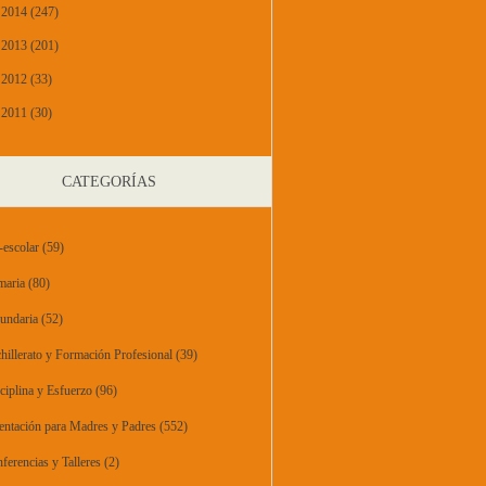
2014 (247)
2013 (201)
2012 (33)
2011 (30)
CATEGORÍAS
-escolar
(59)
maria
(80)
undaria
(52)
hillerato y Formación Profesional
(39)
ciplina y Esfuerzo
(96)
entación para Madres y Padres
(552)
ferencias y Talleres
(2)