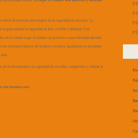
a un profesional médico.
Lo mejor es realizar una detección y atención
[+]
[+]
e refiere al trastorno neurológico en la capacidad de escuchar. La
[+]
a en gran medida la capacidad de leer, escribir y deletrear. Una
[+]
tiles en el sonido o que el sonido «se procese» a una velocidad alterada
er los conceptos básicos de lectura y escritura. Igualmente se presentan
 aula.
n de la información y la capacidad de recordar, comprender y utilizar la
Pre
Pri
n este trastono son:
Sec
Bac
Dis
Ori
Con