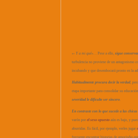
«- Y a mi qué»…
Pese a ello,
sigue conserva
turbulencia no proviene de un antagonismo con
incubando y que desembocará pronto en la ad
Habitualmente procura decir la verdad
, per
etapa importante para consolidar su educación
severidad le dificulte ser sincero
.
En contraste con lo que sucede a las chicas
varón por
el sexo opuesto
aún es bajo, y pued
aburridas. Es fácil, por ejemplo, verles jugar
frecuente encontrar historias de amor/odio entr