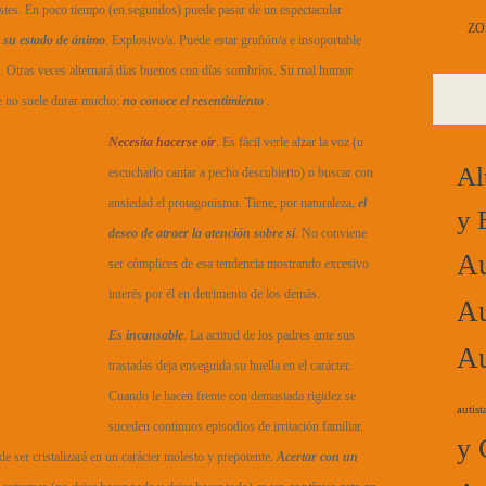
stes. En poco tiempo (en segundos) puede pasar de un espectacular
ZO
n su estado de ánimo
. Explosivo/a. Puede estar gruñón/a e insoportable
de. Otras veces alternará días buenos con días sombríos. Su mal humor
e no suele durar mucho:
no conoce el resentimiento
.
Necesita hacerse oír
. Es fácil verle alzar la voz (u
Al
escucharlo cantar a pecho descubierto) o buscar con
ansiedad el protagonismo. Tiene, por naturaleza,
el
y 
deseo de atraer la atención sobre sí
. No conviene
Au
ser cómplices de esa tendencia mostrando excesivo
interés por él en detrimento de los demás.
Au
Es incansable
. La actitud de los padres ante sus
Au
trastadas deja enseguida su huella en el carácter.
Cuando le hacen frente con demasiada rigidez se
autist
suceden continuos episodios de irritación familiar.
y 
 de ser cristalizará en un carácter molesto y prepotente.
Acertar con un