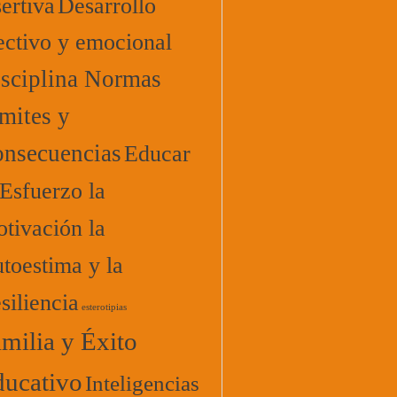
ertiva
Desarrollo
ectivo y emocional
sciplina Normas
mites y
nsecuencias
Educar
 Esfuerzo la
tivación la
toestima y la
siliencia
esterotipias
milia y Éxito
ucativo
Inteligencias