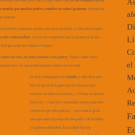
As
 extremas (no dejar hacer nada y dejar hacer todo)
es un continuo reto en
de tensión que muchos padres y madres no saben gestionar
, cayendo en
af
te malestar.
Di
 extrovertido y hablador, incluso una cierta ansiedad. Le falta aún bastante
e aún contextualizar
. A veces no comprende bien el alcance de lo que
Lí
ácil que acabe por faltarle al respeto.
Co
or fuera de casa, no debe extrañar
a los padres
. Puede y debe verse
el
ortarse bien. Es una actitud bastante común en esta edad.
Mo
Es fácil contemplarle en
rebeldía
, y oírle decir que
hace lo que le da la gana, que no tiene por qué
Au
obedecer en todo a sus padres,
«- Porque no quiero,
Re
hazl
o tú!»
, o que ya es demasiado mayor para hacer
siempre lo que ellos quieran… pero nada le gusta
Fa
más que sentir la protección del padre o de la madre
Ed
a la primera dificultad. Esta actitud hay que