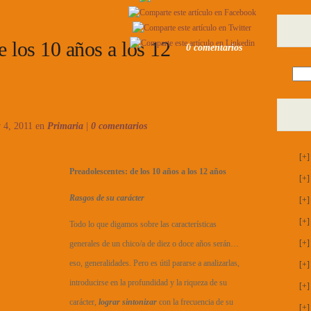
e los 10 años a los 12
0 comentarios
 4, 2011 en
Primaria
|
0 comentarios
[+]
Preadolescentes:
de los 10 años a los 12 años
[+]
Rasgos de su carácter
[+]
[+]
Todo lo que digamos sobre las características
[+]
generales de un chico/a de diez o doce años serán…
eso, generalidades. Pero es útil pararse a analizarlas,
[+]
introducirse en la profundidad y la riqueza de su
[+]
carácter,
lograr sintonizar
con la frecuencia de su
[+]