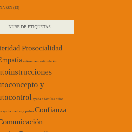
NA ZEN
(13)
NUBE DE ETIQUETAS
teridad Prosocialidad
Empatía
autismo
autoestimulación
toinstrucciones
toconcepto y
tocontrol
ayuda a familias niños
Confianza
as
ayuda madres y padres
Comunicación