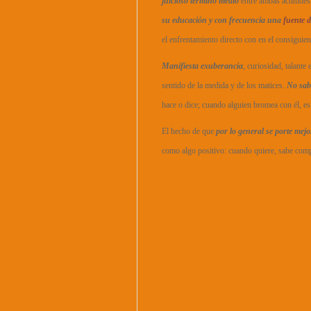
juicioso término medio
entre ambas actitudes
su educación y con frecuencia una
fuente 
el enfrentamiento directo con en el consiguien
Manifiesta exuberancia
, curiosidad, talante
sentido de la medida y de los matices.
No sab
hace o dice; cuando alguien bromea con él, es f
El hecho de que
por lo general se porte mej
como algo positivo: cuando quiere, sabe comp