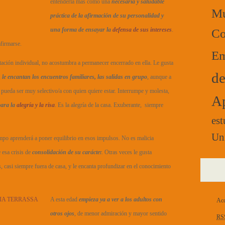
entenderla más como una
necesaria y saludable
Mú
práctica de la afirmación de su personalidad y
una forma de ensayar la
defensa de sus intereses
.
Co
firmarse.
Em
bitación individual, no acostumbra a permanecer encerrado en ella. Le gusta
de
,
le encantan los encuentros familiares, las salidas en grupo
, aunque a
pueda ser muy selectivo/a con quien quiere estar. Interrumpe y molesta,
Ap
para la
alegría y la risa
. Es la alegría de la casa. Exuberante, siempre
est
Un
empo aprenderá a poner equilibrio en esos impulsos. No es malicia
 esa crisis de
consolidación de su carácte
r. Otras veces le gusta
, casi siempre fuera de casa, y le encanta profundizar en el conocimiento
A esta edad
empieza ya a ver a los adultos con
Acc
otros ojos
, de menor admiración y mayor sentido
RS