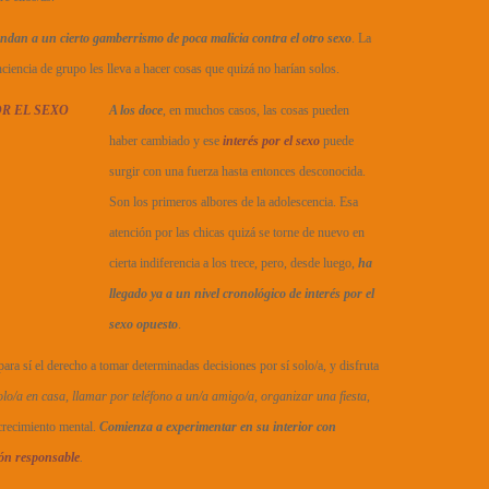
endan a un cierto gamberrismo de poca malicia contra el otro sexo
. La
ciencia de grupo les lleva a hacer cosas que quizá no harían solos.
A los doce
, en muchos casos, las cosas pueden
haber cambiado y ese
interés por el sexo
puede
surgir con una fuerza hasta entonces desconocida.
Son los primeros albores de la adolescencia. Esa
atención por las chicas quizá se torne de nuevo en
cierta indiferencia a los trece, pero, desde luego,
ha
llegado ya a un nivel cronológico de interés por el
sexo opuesto
.
ara sí el derecho a tomar determinadas decisiones por sí solo/a, y disfruta
olo/a en casa, llamar por teléfono a un/a amigo/a, organizar una fiesta,
crecimiento mental.
Comienza a experimentar en su interior con
ción responsable
.