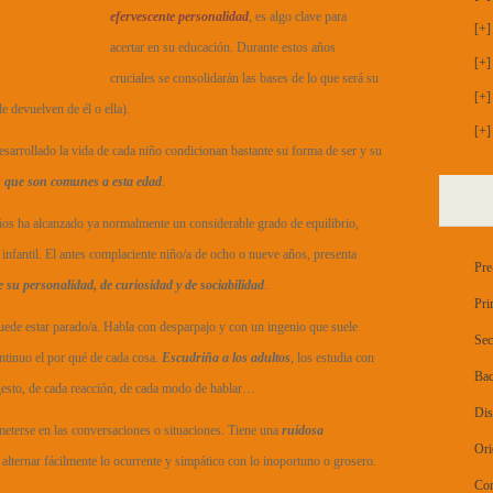
efervescente personalidad
, es algo clave para
[+]
acertar en su educación. Durante estos años
[+]
cruciales se consolidarán las bases de lo que será su
[+]
e devuelven de él o ella).
[+]
desarrollado la vida de cada niño condicionan bastante su forma de ser y su
 que son comunes a esta edad
.
 años ha alcanzado ya normalmente un considerable grado de equilibrio,
 infantil. El antes complaciente niño/a de ocho o nueve años, presenta
Pre
 su personalidad, de curiosidad y de sociabilidad
.
Pri
puede estar parado/a. Habla con desparpajo y con un ingenio que suele
Sec
ntinuo el por qué de cada cosa.
Escudriña a los adultos
, los estudia con
Bac
 gesto, de cada reacción, de cada modo de hablar…
Dis
ometerse en las conversaciones o situaciones. Tiene una
ruidosa
Ori
 alternar fácilmente lo ocurrente y simpático con lo inoportuno o grosero.
Con