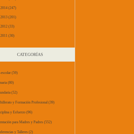
2014 (247)
2013 (201)
2012 (33)
2011 (30)
CATEGORÍAS
-escolar
(59)
maria
(80)
undaria
(52)
hillerato y Formación Profesional
(39)
ciplina y Esfuerzo
(96)
entación para Madres y Padres
(552)
ferencias y Talleres
(2)