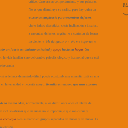
crítico. Censura su comportamiento y sus palabras.
RS
No es que disminuya su cariño, pero hay quizá un
Wor
exceso de suspicacia para encontrar defectos
,
cierto ánimo discutidor, cierta inclinación a insultar,
a encontrar defectos, a gritar, o a contestar de forma
insolente:
«- Me da igual» o «- No me importa» o
ndo un fuerte sentimiento de lealtad y
apego
hacia su
hogar
. Su
 la vida familiar sino del cambio psicofisiológico y hormonal que se está
olescencia.
o si se le hace demasiado difícil puede acostumbrarse a mentir. Está en una
 en la veracidad y necesita apoyo.
Resultará negativo que una excesiva
de la misma edad
, normalmente, a los diez u once años el interés del
e incluso afirmar que las niñas no le importan, o que son cursis y
en el colegio
o en su barrio en grupos separados de chicos y de chicas. Es
e ellos/as.