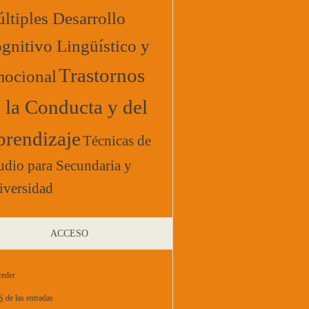
ltiples Desarrollo
gnitivo Lingüístico y
Trastornos
ocional
 la Conducta y del
rendizaje
Técnicas de
udio para Secundaria y
iversidad
ACCESO
eder
S
de las entradas