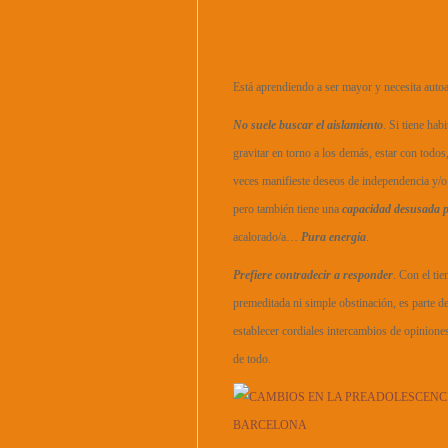
Está aprendiendo a ser mayor y necesita autoa
No suele buscar el aislamiento
. Si tiene ha
gravitar en torno a los demás, estar con todos
veces manifieste deseos de independencia y/o 
pero también tiene una
capacidad desusada 
acalorado/a…
Pura energía
.
Prefiere contradecir a responder
. Con el ti
premeditada ni simple obstinación, es parte de
establecer cordiales intercambios de opiniones
de todo.