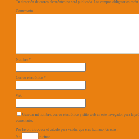
Tu dirección de correo electrónico no será publicada.
Los campos obligatorios está
Comentario
Nombre
*
Correo electrónico
*
Web
Guardar mi nombre, correo electrónico y sitio web en este navegador para la p
comentario.
Por favor, introduce el cálculo para validar que eres humano. Gracias.
9 −
= cinco