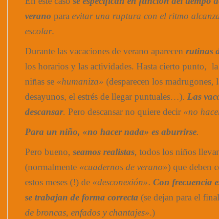
En este caso
se especifican en función del tiempo 
verano
para
evitar una ruptura con el ritmo alcanz
escolar
.
Durante las vacaciones de verano aparecen
rutinas d
los horarios y las actividades. Hasta cierto punto, l
niñas se
«humaniza»
(desparecen los madrugones, la
desayunos, el estrés de llegar puntuales…).
Las vac
descansar
.
Pero descansar no quiere decir
«no hace
Para un niño, «no hacer nada» es aburrirse
.
Pero bueno,
seamos realistas
, todos los niños lleva
(normalmente
«cuadernos de verano»
) que deben c
estos meses (!) de
«desconexión»
.
Con frecuencia 
se trabajan de forma correcta
(se dejan para el fina
de broncas, enfados y chantajes»
.)