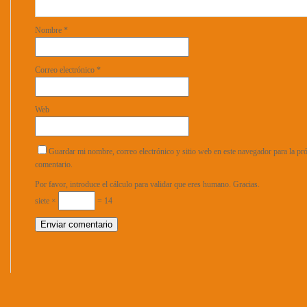
Nombre
*
Correo electrónico
*
Web
Guardar mi nombre, correo electrónico y sitio web en este navegador para la p
comentario.
Por favor, introduce el cálculo para validar que eres humano. Gracias.
siete ×
= 14