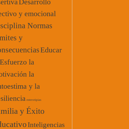
ertiva
Desarrollo
ectivo y emocional
sciplina Normas
mites y
nsecuencias
Educar
 Esfuerzo la
tivación la
toestima y la
siliencia
esterotipias
milia y Éxito
ucativo
Inteligencias