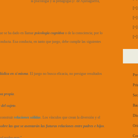
la psicología y la pedagogía (J. de Ajuriaguerra,
[+]
[+]
[+]
que se ha dado en llamar
psicología cognitiva
o de la consciencia; por lo
[+]
conducta. Esa conducta, en tanto que juego, debe cumplir las siguientes
 lúdica en sí misma
. El juego no busca eficacia, no persigue resultados
Pre
Pri
iva propia
.
Sec
Bac
 del sujeto
.
Dis
construir
relaciones sólidas
. Los vínculos que crean la diversión y el
Ori
sobre las que se asentarán las futuras relaciones entre padres e hijos
.
Con
tal padre eres”.