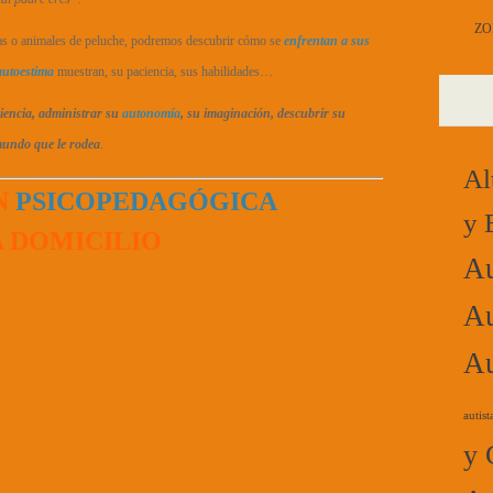
ZO
as o animales de peluche, podremos descubrir cómo se
enfrentan a sus
autoestima
muestran, su paciencia, sus habilidades…
riencia, administrar su
autonomía
, su imaginación, descubrir su
 mundo que le rodea
.
Al
N
PSICOPEDAGÓGICA
y 
A DOMICILIO
Au
Au
Au
autist
y 