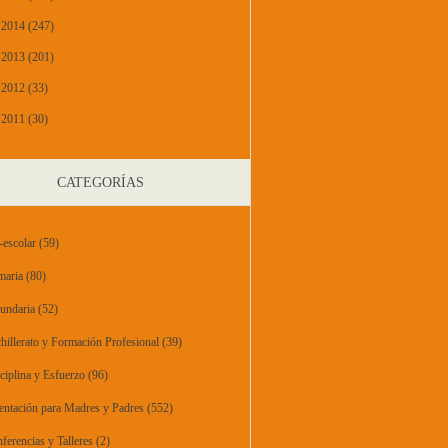
2014 (247)
2013 (201)
2012 (33)
2011 (30)
CATEGORÍAS
-escolar
(59)
maria
(80)
undaria
(52)
hillerato y Formación Profesional
(39)
ciplina y Esfuerzo
(96)
entación para Madres y Padres
(552)
ferencias y Talleres
(2)