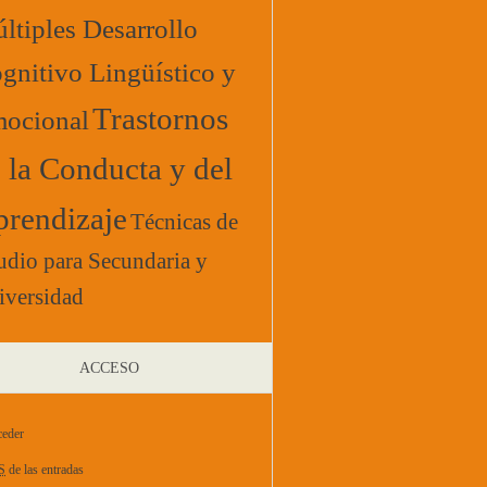
ltiples Desarrollo
gnitivo Lingüístico y
Trastornos
ocional
 la Conducta y del
rendizaje
Técnicas de
udio para Secundaria y
iversidad
ACCESO
eder
S
de las entradas