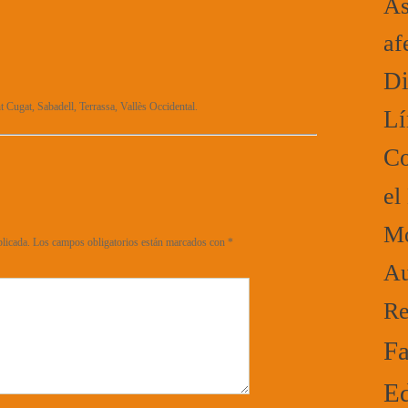
As
af
Di
t Cugat, Sabadell, Terrassa, Vallès Occidental.
Lí
Co
el
Mo
blicada.
Los campos obligatorios están marcados con
*
Au
Re
Fa
Ed