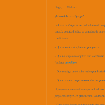
Piaget, H. Wallon.)
¿Cómo debe ser el juego?
La teoría de
Piaget
se encuadra dentro de lo 
tanto, la actividad lúdica es considerada una 
condiciones:
– Que se realice simplemente
por placer
.
– Que no tenga otro objetivo que la
actividad
(carácter
autotélico
).
– Que sea algo que el niño realice
por iniciat
– Que exista un
compromiso activo por parte
El juego es una maravillosa oportunidad para 
juego constituyen, en gran medida, las
bases 
“Dime a qué juegas con tu hijo y te diré que 