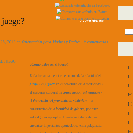
 juego?
0 comentarios
 28, 2013 en
Orientación para Madres y Padres
|
0 comentarios
¿Cómo debe ser el juego?
[+]
En la literatura científica es conocida la relación del
[+]
juego
y el
juguete
en el desarrollo de la motricidad y
[+]
el esquema corporal, la
construcción del lenguaje
y
[+]
el
desarrollo del pensamiento simbólico
o la
[+]
construcción de la
identidad de género
, por citar
[+]
sólo algunos ejemplos. En este sentido podemos
[+]
encontrar importantes aportaciones en la psiquiatría,
[+]